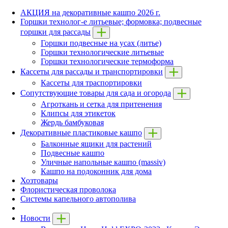
АКЦИЯ на декоративные кашпо 2026 г.
Горшки технолог-е литьевые; формовка; подвесные
горшки для рассады
Горшки подвесные на усах (литье)
Горшки технологические литьевые
Горшки технологические термоформа
Кассеты для рассады и транспортировки
Кассеты для траспортировки
Сопутствующие товары для сада и огорода
Агроткань и сетка для притенения
Клипсы для этикеток
Жердь бамбуковая
Декоративные пластиковые кашпо
Балконные ящики для растений
Подвесные кашпо
Уличные напольные кашпо (massiv)
Кашпо на подоконник для дома
Хозтовары
Флористическая проволока
Системы капельного автополива
Новости