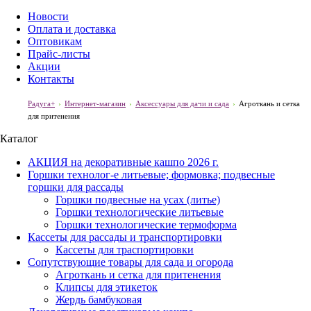
Новости
Оплата и доставка
Оптовикам
Прайс-листы
Акции
Контакты
Радуга+
Интернет-магазин
Аксессуары для дачи и сада
Агроткань и сетка
для притенения
Каталог
АКЦИЯ на декоративные кашпо 2026 г.
Горшки технолог-е литьевые; формовка; подвесные
горшки для рассады
Горшки подвесные на усах (литье)
Горшки технологические литьевые
Горшки технологические термоформа
Кассеты для рассады и транспортировки
Кассеты для траспортировки
Сопутствующие товары для сада и огорода
Агроткань и сетка для притенения
Клипсы для этикеток
Жердь бамбуковая